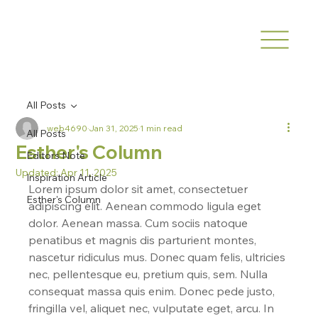
All Posts
web4690
Jan 31, 2025
1 min read
All Posts
Esther's Column
Editors Note
Updated:
Apr 11, 2025
Inspiration Article
Lorem ipsum dolor sit amet, consectetuer 
Esther's Column
adipiscing elit. Aenean commodo ligula eget 
dolor. Aenean massa. Cum sociis natoque 
penatibus et magnis dis parturient montes, 
nascetur ridiculus mus. Donec quam felis, ultricies 
nec, pellentesque eu, pretium quis, sem. Nulla 
consequat massa quis enim. Donec pede justo, 
fringilla vel, aliquet nec, vulputate eget, arcu. In 