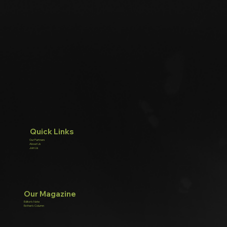
Quick Links
Our Partners
About Us
Join Us
Our Magazine
Editor's Note
Esther's Column